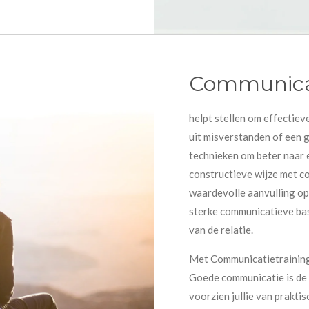
Communica
helpt stellen om effectie
uit misverstanden of een g
technieken om beter naar e
constructieve wijze met c
waardevolle aanvulling op 
sterke communicatieve basi
van de relatie.
Met Communicatietraining i
Goede communicatie is de 
voorzien jullie van prakti