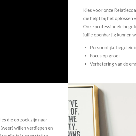
Kies voor onze Relatieco
die helpt bij het oplossen 
Onze professionele begele
jullie openhartig kunnen we
Persoonlijke begeleidi
Focus op groei
Verbetering van de em
les die op zoek zijn naar
 (weer) willen verdiepen en
em zijn is je openstellen,