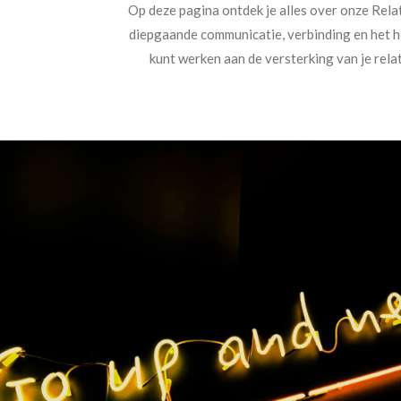
Op deze pagina ontdek je alles over onze Relat
diepgaande communicatie, verbinding en het h
kunt werken aan de versterking van je rela