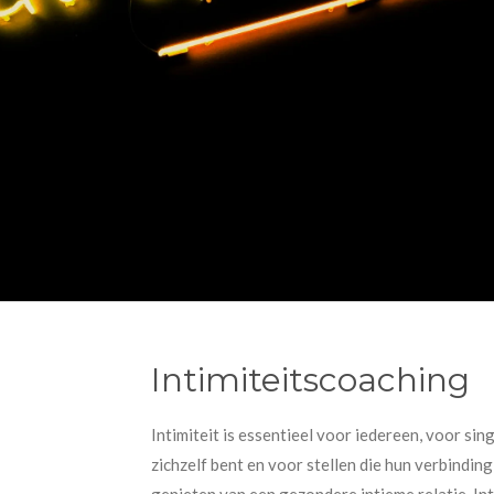
Intimiteitscoaching
Intimiteit is essentieel voor iedereen, voor sing
zichzelf bent en voor stellen die hun verbinding
genieten van een gezondere intieme relatie. Inti